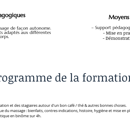
agogiques
Moyens 
– Support pédagogi
sage de faç
on autonome.
 adaptés aux différentes
- Mise en pr
orps.
- Démonstrat
rogramme de la formatio
tion et des stagiaires autour d'un bon café / thé & autres bonnes choses.
e du massage : bienfaits, contres-indications, histoire, hygiène et mise en p
atique en binôme sur 4h.