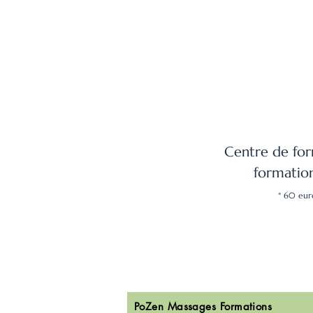
Centre de form
formation
* 60 euro
PoZen Massages Formations