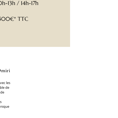
h-13h / 14h-17h
 500€* TTC
Ōmiri
vec les
able de
 de
s
hnique