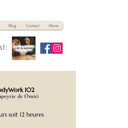
Blog
Contact
More
st:
odyWork 102
peyrie de Ōmiri
urs soit 12 heures