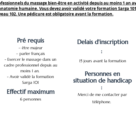
ofessionnels du massage bien-être en activité depuis au moins 1 an a
anatomie humaine. Vous devez avoir validé
votre
formation Sarga 10
iveau 102. Une
pédicure
est obligatoire avant la formation.
Pr
é requis
Delais d'inscription
– être majeur
:
– parler français
- Exercer le massage dans un
15 jours avant la formation
cadre
professionnel depuis au
moins 1 an.
Personnes en
- Avoir validé la formation
situation de handicap
Sarga 101
:
Effe
ctif maximum
Merci de me contacter par
6 personnes
téléphone.