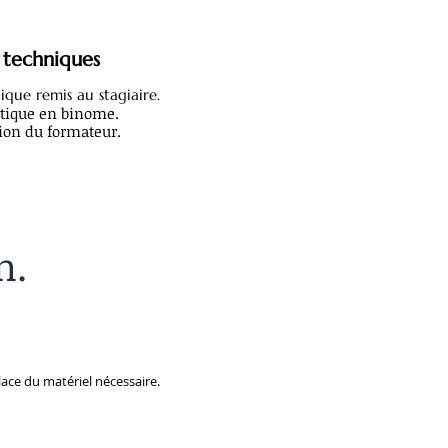
techniques
que remis au stagiaire.
atique en binome.
io
n du formateur.
n.
lace du matériel nécessaire.