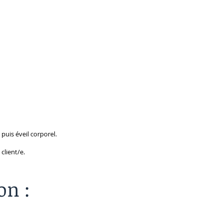
puis éveil corporel.
 client/e.
on :