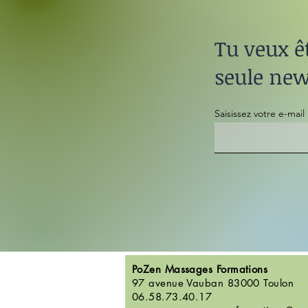
Tu veux ê
seule new
Saisissez votre e-mail 
PoZen Massages Formations
97 avenue Vauban 83000 Toulon
06.58.73.40.17